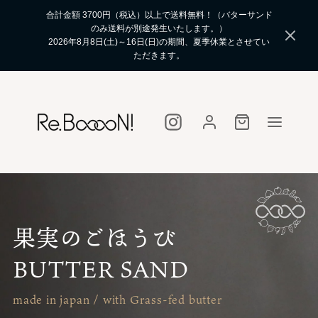
合計金額 3700円（税込）以上で送料無料！（バターサンド
のみ送料が別途発生いたします。）
2026年8月8日(土)～16日(日)の期間、夏季休業とさせてい
ただきます。
果実のごほうび
BUTTER SAND
made in japan / with Grass-fed butter