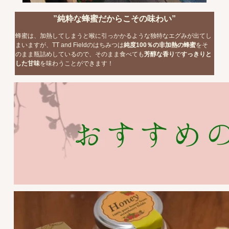
”純粋な蜂蜜だからこその味わい”
蜂蜜は、加熱してしまうと喉に引っかかるような独特なエグみが出てし
まいますが、TT and Fieldのはちみつは
純度100％の非加熱の蜂蜜
をそ
のまま瓶詰めしているので、そのまま食べても
芳醇な香り
で
すっきりと
した甘味
を味わうことができます！