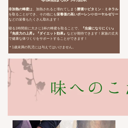
非加熱の蜂蜜
は、加熱されると壊れてしまう
酵素
や
ビタミン
・
ミネラル
を取ることができ、その他にも
栄養価の高いポーレン
や
ローヤルゼリー
などの栄養もたくさん取れます！
寝る1時間前に大さじ1杯の蜂蜜を取ることで、
『虫歯になりにくい』
『免疫力の上昇』『ダイエット効果』
などが期待できます！家族の丈夫
で健康な体づくりをサポートすることができます！
＊1歳未満の乳児には与えてはいけません。