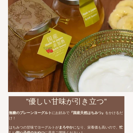
”優しい甘味が引き立つ”
無糖のプレーンヨーグルト
にお好みで
『国産天然はちみつ』
をかけるだ
け！
はちみつの甘味でヨーグルトが
まろやか
になり、栄養価も高いので、
忙
しい朝
や
子供のおやつ
に是非ご賞味ください！