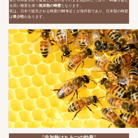
巣から蜂蜜を絞り濾過したものをそのまま瓶詰めしており、
90
度
を超え
る高い糖度を保つ
無加熱の蜂蜜
となります。
実は、日本で販売される蜂蜜の
90
％
近くが海外製であり、日本製の蜂蜜
は
希少性
があります。
”非加熱はちみつの効果”